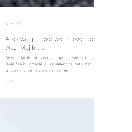
26 jan 2023
Alles wat je moet weten over de
Wadi Mujib trail
De Wadi-Mujib trail is canyoning tocht van vlakbij de
Dode Zee in Jordanië. Al wandelend zal het water
langzaam onder je voeten stijgen en