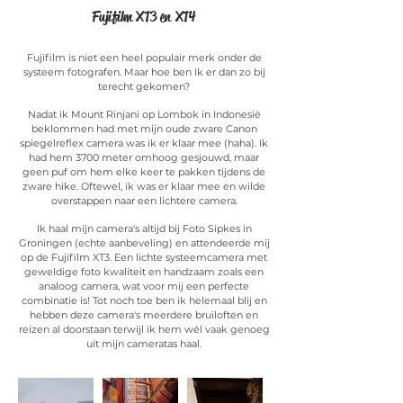
Fujifilm XT3 en XT4
Fujifilm is niet een heel populair merk onder de
systeem fotografen. Maar hoe ben Ik er dan zo bij
terecht gekomen?
Nadat ik Mount Rinjani op Lombok in Indonesië
beklommen had met mijn oude zware Canon
spiegelreflex camera was ik er klaar mee (haha). Ik
had hem 3700 meter omhoog gesjouwd, maar
geen puf om hem elke keer te pakken tijdens de
zware hike. Oftewel, ik was er klaar mee en wilde
overstappen naar een lichtere camera.
Ik haal mijn camera's altijd bij Foto Sipkes in
Groningen (echte aanbeveling) en attendeerde mij
op de Fujifilm XT3. Een lichte systeemcamera met
geweldige foto kwaliteit en handzaam zoals een
analoog camera, wat voor mij een perfecte
combinatie is! Tot noch toe ben ik helemaal blij en
hebben deze camera's meerdere bruiloften en
reizen al doorstaan terwijl ik hem wél vaak genoeg
uit mijn cameratas haal.